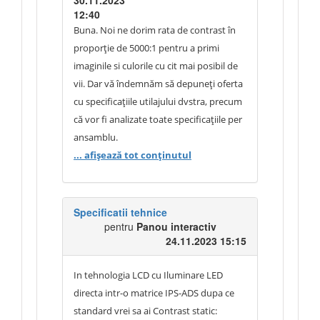
30.11.2023
12:40
Buna. Noi ne dorim rata de contrast în
proporție de 5000:1 pentru a primi
imaginile si culorile cu cit mai posibil de
vii. Dar vă îndemnăm să depuneți oferta
cu specificațiile utilajului dvstra, precum
că vor fi analizate toate specificațiile per
ansamblu.
... afișează tot conținutul
Specificatii tehnice
pentru
Panou interactiv
24.11.2023 15:15
In tehnologia LCD cu Iluminare LED
directa intr-o matrice IPS-ADS dupa ce
standard vrei sa ai Contrast static: