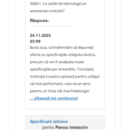
5000:1. Cu astfel de tehnologii un
asemenea contrast?
Răspuns:
24.11.2023
23:09
Buna ziua, vă îndemnăm să depuneți
oferta cu specificațiile utilajului dvstra,
precum că vor fi analizate toate
specificațiile per ansamblu. Totodată,
instituția noastra optează pentru utilajul
cel mai performant, care ne-ar servi
pentru un timp cât mai îndelungat.
Mulțumim pentru întrebare.
... afișează tot conținutul
Specificatii tehnice
pentru
Panou interactiv