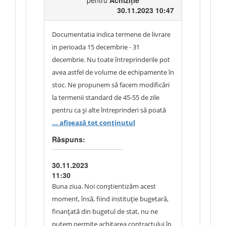
pentru
Achiziție
30.11.2023 10:47
Documentatia indica termene de livrare
in perioada 15 decembrie - 31
decembrie. Nu toate întreprinderile pot
avea astfel de volume de echipamente în
stoc. Ne propunem să facem modificări
la termenii standard de 45-55 de zile
pentru ca și alte întreprinderi să poată
participa la licitație.
... afișează tot conținutul
Răspuns:
30.11.2023
11:30
Buna ziua. Noi conștientizăm acest
moment, însă, fiind instituție bugetară,
finanțată din bugetul de stat, nu ne
putem permite achitarea contractului în