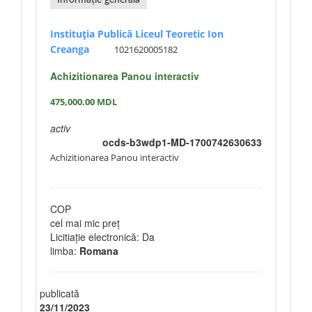
Informație generală
Instituția Publică Liceul Teoretic Ion
Creanga
1021620005182
Achizitionarea Panou interactiv
475,000.00
MDL
activ
ocds-b3wdp1-MD-1700742630633
Achizitionarea Panou interactiv
COP
cel mai mic preț
Licitiație electronică: Da
limba:
Romana
publicată
23/11/2023