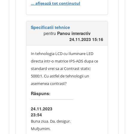
Numai bine.
... afișează tot conținutul
Specificatii tehnice
pentru
Panou interactiv
24.11.2023 15:16
In tehnologia LCD cu Iluminare LED
directa intr-o matrice IPS-ADS dupa ce
standard vrei sa ai Contrast static:
5000:1. Cu astfel de tehnologii un
asemenea contrast?
Răspuns:
24.11.2023
23:54
Buna ziua. Da, desigur.
Mulțumim.