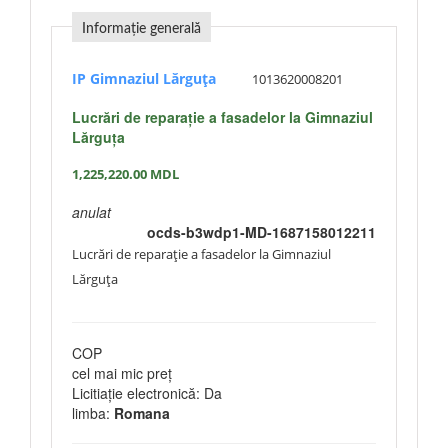
Informație generală
IP Gimnaziul Lărguța
1013620008201
Lucrări de reparație a fasadelor la Gimnaziul
Lărguța
1,225,220.00
MDL
anulat
ocds-b3wdp1-MD-1687158012211
Lucrări de reparație a fasadelor la Gimnaziul
Lărguța
COP
cel mai mic preț
Licitiație electronică: Da
limba:
Romana