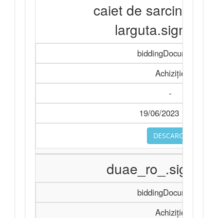
caiet de sarcini gimn
larguta.signed.p
biddingDocuments
Achiziție
-
19/06/2023 10:10
DESCARCA
duae_ro_.signed.
biddingDocuments
Achiziție