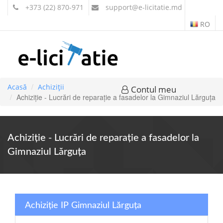
+373 (22) 870-971
support
@e-licitatie.md
RO
Acasă
Achiziții
Contul meu
Achiziție - Lucrări de reparație a fasadelor la Gimnaziul Lărguța
Achiziție - Lucrări de reparație a fasadelor la
Gimnaziul Lărguța
Achiziție IP Gimnaziul Lărguța