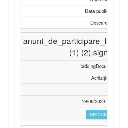
Data publicării
Descarcă
anunt_de_participare_lucra
(1) (2).signed.pd
biddingDocuments
Achiziție
-
19/06/2023 10:10
DESCARCA