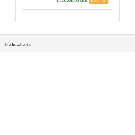
1,225,220.00 MDL
Lot anulat
© e-licitatie.md