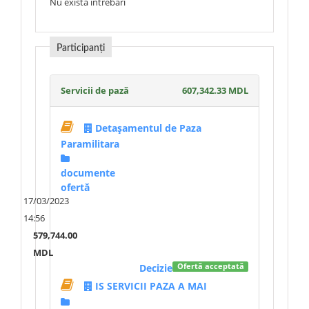
Nu există întrebări
Participanți
Servicii de pază
607,342.33 MDL
Detașamentul de Paza
Paramilitara
documente
ofertă
17/03/2023
14:56
579,744.00
MDL
Decizie
Ofertă acceptată
IS SERVICII PAZA A MAI