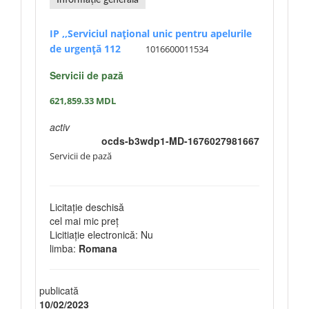
Informație generală
IP ,,Serviciul național unic pentru apelurile
de urgență 112
1016600011534
Servicii de pază
621,859.33
MDL
activ
ocds-b3wdp1-MD-1676027981667
Servicii de pază
Licitație deschisă
cel mai mic preț
Licitiație electronică: Nu
limba:
Romana
publicată
10/02/2023