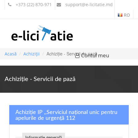
+373 (22) 870-971
support
@e-licitatie.md
RO
Achiziție - Servicii de pază
Acasă
Achiziții
Contul meu
Achiziție - Servicii de pază
Achiziție IP ,,Serviciul național unic pentru
apelurile de urgență 112