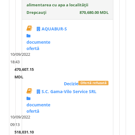
alimentarea cu apa a localității
Drepcauți
870,680.00 MDL
AQUABUR-S
documente
ofertă
10/09/2022
18:43
470,607.15
MDL
Decizie
Ofertă refuzată
S.C. Gama-Vilo Service SRL
documente
ofertă
10/09/2022
09:13
518,031.10