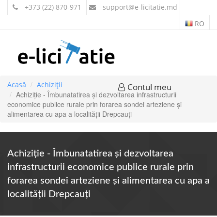
+373 (22) 870-971
support
@e-licitatie.md
RO
Acasă
Achiziții
Contul meu
Achiziție - Îmbunatatirea și dezvoltarea infrastructurii
economice publice rurale prin forarea sondei arteziene și
alimentarea cu apa a localității Drepcauți
Achiziție - Îmbunatatirea și dezvoltarea
infrastructurii economice publice rurale prin
forarea sondei arteziene și alimentarea cu apa a
localității Drepcauți