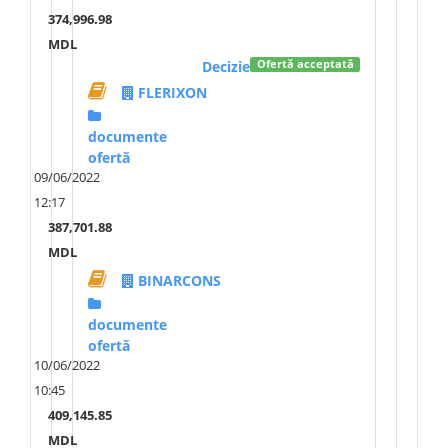
374,996.98
MDL
Decizie
Ofertă acceptată
FLERIXON
documente
ofertă
09/06/2022
12:17
387,701.88
MDL
BINARCONS
documente
ofertă
10/06/2022
10:45
409,145.85
MDL