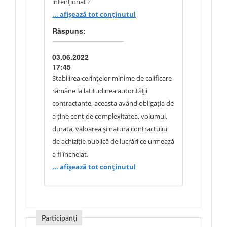
intenționat ?
... afișează tot conținutul
Răspuns:
03.06.2022
17:45
Stabilirea cerințelor minime de calificare
rămâne la latitudinea autorității
contractante, aceasta având obligația de
a ține cont de complexitatea, volumul,
durata, valoarea și natura contractului
de achiziție publică de lucrări ce urmează
a fi încheiat.
Autoritatea contractantă nu impune
... afișează tot conținutul
condiții ce nu prezintă relevanță sau
sunt disproporționate privind ceea ce
urmează a fi achiziționat
Participanți