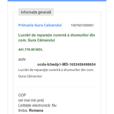
Informație generală
Primaria Gura Cainarului
1007601009901
Lucrări de reparație curentă a drumurilor din
com. Gura Căinarului
441,718.00
MDL
activ
ocds-b3wdp1-MD-1653458498654
Lucrări de reparație curentă a drumurilor din com.
Gura Căinarului
COP
cel mai mic preț
Licitiație electronică: Nu
limba:
Romana