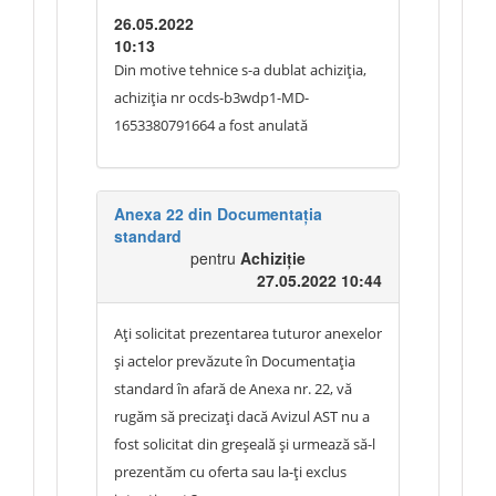
26.05.2022
10:13
Din motive tehnice s-a dublat achiziția,
achiziția nr ocds-b3wdp1-MD-
1653380791664 a fost anulată
Anexa 22 din Documentația
standard
pentru
Achiziție
27.05.2022 10:44
Ați solicitat prezentarea tuturor anexelor
și actelor prevăzute în Documentația
standard în afară de Anexa nr. 22, vă
rugăm să precizați dacă Avizul AST nu a
fost solicitat din greșeală și urmează să-l
prezentăm cu oferta sau la-ți exclus