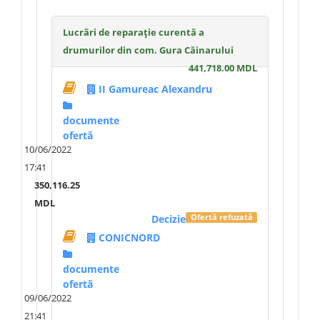
Lucrări de reparație curentă a
drumurilor din com. Gura Căinarului
441,718.00 MDL
II Gamureac Alexandru
documente
ofertă
10/06/2022
17:41
350,116.25
MDL
Decizie
Ofertă refuzată
CONICNORD
documente
ofertă
09/06/2022
21:41