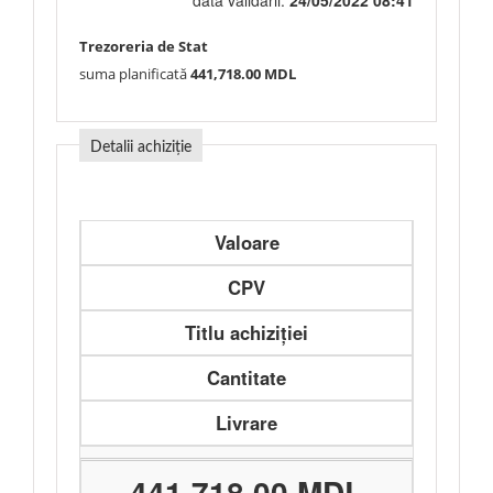
data validării:
24/05/2022 08:41
Trezoreria de Stat
suma planificată
441,718.00 MDL
Detalii achiziție
Valoare
CPV
Titlu achiziției
Cantitate
Livrare
441,718.00 MDL