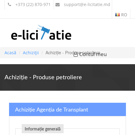
+373 (22) 870-971
support
@e-licitatie.md
RO
Achiziție - Produse petroliere
Acasă
Achiziții
Contul meu
Achiziție - Produse petroliere
Achiziție Agenţia de Transplant
Informație generală