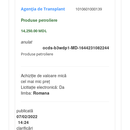
Agenţia de Transplant
1010601000139
Produse petroliere
14,250.00
MDL
anulat
ocds-b3wdp1-MD-1644231082244
Produse petroliere
Achiziție de valoare mică
cel mai mic preț
Licitiație electronică: Da
limba:
Romana
publicată
07/02/2022
14:24
clarificări