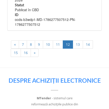
2026
Statut
Publicat în CBD
ID
ocds-b3wdp1-MD-1786277507512-PN-
1786277507512
«
7
8
9
10
11
12
13
14
15
16
»
DESPRE ACHIZIȚII ELECTRONICE
MTender
- sistemul care
reformează achizițiile publice din