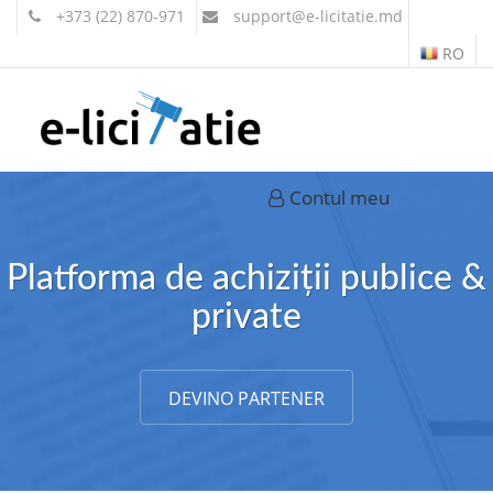
+373 (22) 870-971
support
@e-licitatie.md
RO
Contul meu
Platforma de achiziții publice &
private
DEVINO PARTENER