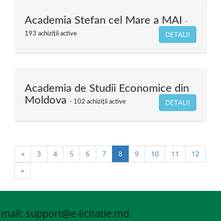
Academia Stefan cel Mare a MAI
DETALII
193 achiziții active
Academia de Studii Economice din
Moldova
DETALII
102 achiziții active
«
3
4
5
6
7
8
9
10
11
12
»
-mail: support
@e-licitatie.md