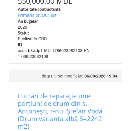
550,000.00 MDL
Autoritate contractantă
Primaria or. Durlesti
An bugetar
2026
Statut
Publicat în CBD
ID
ocds-b3wdp1-MD-1786023082108-PN-
1786023082108
data ultimei modificări:
06/08/2026 19:34
Lucrări de reparație unei
porțiuni de drum din s.
Antonești, r-nul Ștefan Vodă
(Drum varianta albă S=2242
m2)