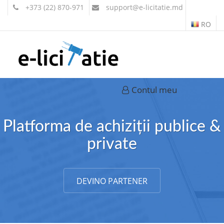
+373 (22) 870-971
support
@e-licitatie.md
RO
Contul meu
Platforma de achiziții publice &
private
DEVINO PARTENER