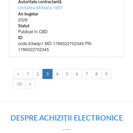
Autoritate contractantă
Unitatea Militara 1003
An bugetar
2026
Statut
Publicat în CBD
ID
ocds-b3wdp1-MD-1786022702345-PN-
1786022702345
«
1
2
3
4
5
6
7
8
9
10
»
DESPRE ACHIZIȚII ELECTRONICE