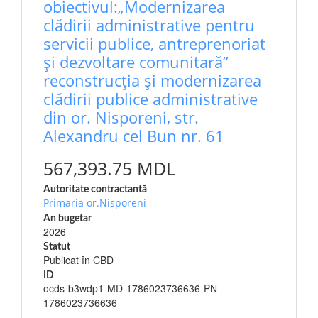
obiectivul:„Modernizarea
clădirii administrative pentru
servicii publice, antreprenoriat
și dezvoltare comunitară”
reconstrucția și modernizarea
clădirii publice administrative
din or. Nisporeni, str.
Alexandru cel Bun nr. 61
567,393.75 MDL
Autoritate contractantă
Primaria or.Nisporeni
An bugetar
2026
Statut
Publicat în CBD
ID
ocds-b3wdp1-MD-1786023736636-PN-
1786023736636