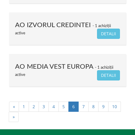
AO IZVORUL CREDINTEI
1 achiziții
DETALII
active
AO MEDIA VEST EUROPA
1 achiziții
DETALII
active
«
1
2
3
4
5
6
7
8
9
10
»