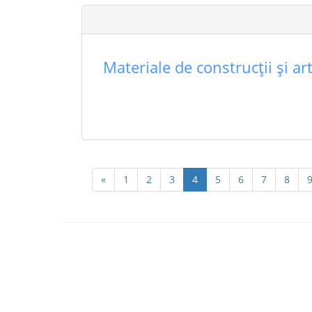
Materiale de construcţii şi ar
«
1
2
3
4
5
6
7
8