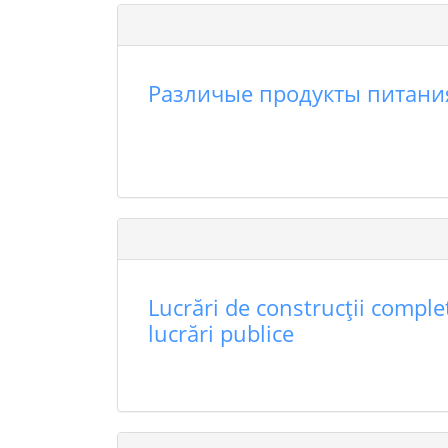
Различые продукты питани
Lucrări de construcţii complet
lucrări publice