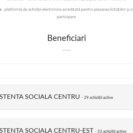
e
- platformă de achiziții electronice acreditată pentru plasarea licitațiilor și 
participare.
Beneficiari
SISTENTA SOCIALA CENTRU
29 achiziții active
ISTENTA SOCIALA CENTRU-EST
33 achiziții active