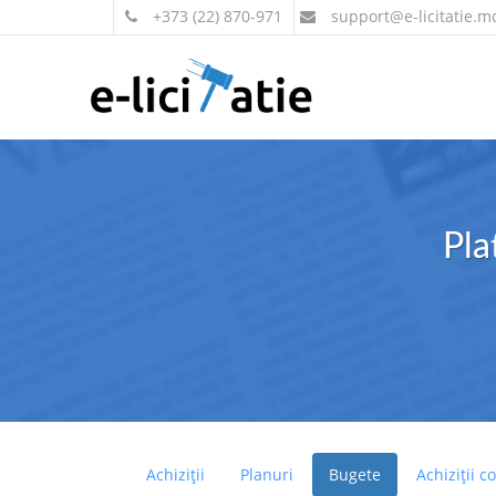
+373 (22) 870-971
support
@e-licitatie.m
Pla
Achiziții
Planuri
Bugete
Achiziții c