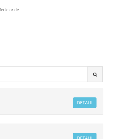
ofertelor de
DETALII
DETALII