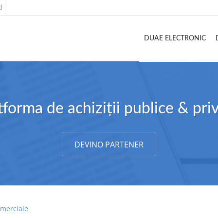
d
DUAE ELECTRONIC
tforma de achiziții publice & pri
DEVINO PARTENER
omerciale