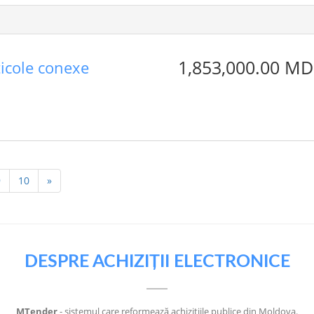
1,853,000.00 MD
ticole conexe
9
10
»
DESPRE ACHIZIȚII ELECTRONICE
MTender
- sistemul care reformează achizițiile publice din Moldova.