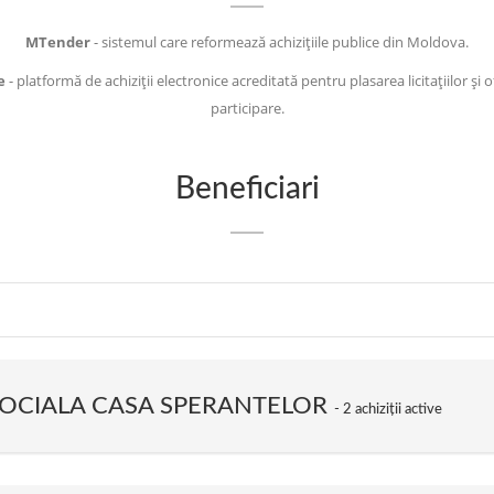
MTender
- sistemul care reformează achizițiile publice din Moldova.
e
- platformă de achiziții electronice acreditată pentru plasarea licitațiilor și 
participare.
Beneficiari
SOCIALA CASA SPERANTELOR
2 achiziții active