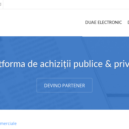
d
DUAE ELECTRONIC
tforma de achiziții publice & pri
DEVINO PARTENER
omerciale