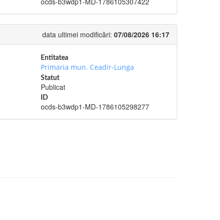
ocds-b3wdp1-MD-1786105307422
data ultimei modificări:
07/08/2026 16:17
Entitatea
Primaria mun. Ceadir-Lunga
Statut
Publicat
ID
ocds-b3wdp1-MD-1786105298277