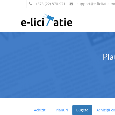
+373 (22) 870-971
support
@e-licitatie.m
Pla
Achiziții
Planuri
Bugete
Achiziții c