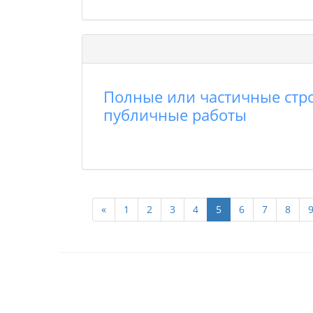
Полные или частичные стр
публичные работы
«
1
2
3
4
5
6
7
8