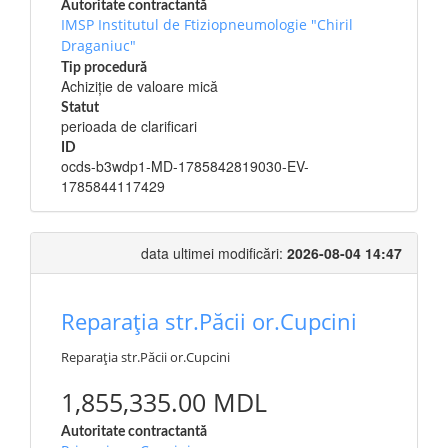
Autoritate contractantă
IMSP Institutul de Ftiziopneumologie "Chiril
Draganiuc"
Tip procedură
Achiziție de valoare mică
Statut
perioada de clarificari
ID
ocds-b3wdp1-MD-1785842819030-EV-
1785844117429
data ultimei modificări:
2026-08-04 14:47
Reparația str.Păcii or.Cupcini
Reparația str.Păcii or.Cupcini
1,855,335.00 MDL
Autoritate contractantă