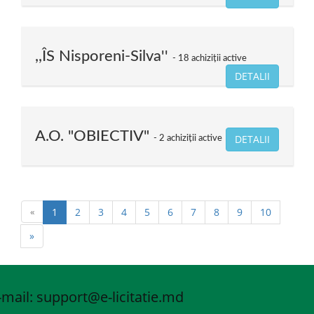
,,ÎS Nisporeni-Silva''
18 achiziții active
DETALII
A.O. "OBIECTIV"
DETALII
2 achiziții active
«
1
2
3
4
5
6
7
8
9
10
»
-mail: support
@e-licitatie.md