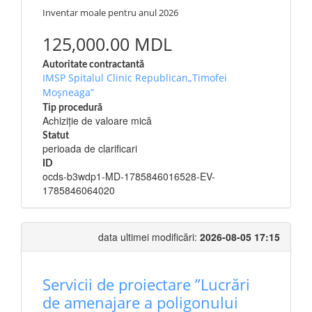
Inventar moale pentru anul 2026
125,000.00 MDL
Autoritate contractantă
IMSP Spitalul Clinic Republican„Timofei
Moșneaga”
Tip procedură
Achiziție de valoare mică
Statut
perioada de clarificari
ID
ocds-b3wdp1-MD-1785846016528-EV-
1785846064020
data ultimei modificări:
2026-08-05 17:15
Servicii de proiectare ”Lucrări
de amenajare a poligonului