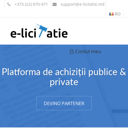
+373 (22) 870-971
support
@e-licitatie.md
RO
Contul meu
Platforma de achiziții publice &
private
DEVINO PARTENER