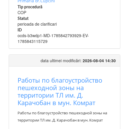
Primaria or.Cupcini
Tip procedură
COP
Statut
perioada de clarificari
ID
ocds-b3wdp1-MD-1785842793929-EV-
1785843115729
data ultimei modificări:
2026-08-04 14:30
Работы по благоустройство
пешеходной зоны на
территории ТЛ им. Д.
Карачобан в мун. Комрат
Работы по благоустройство пешеходной зоны на
территории ТЛ им. Д. Карачобан в мун. Комрат