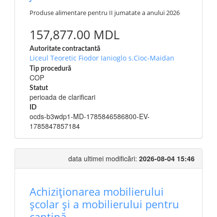
Produse alimentare pentru II jumatate a anului 2026
157,877.00 MDL
Autoritate contractantă
Liceul Teoretic Fiodor Ianioglo s.Cioc-Maidan
Tip procedură
COP
Statut
perioada de clarificari
ID
ocds-b3wdp1-MD-1785846586800-EV-
1785847857184
data ultimei modificări:
2026-08-04 15:46
Achiziționarea mobilierului
școlar și a mobilierului pentru
cantină