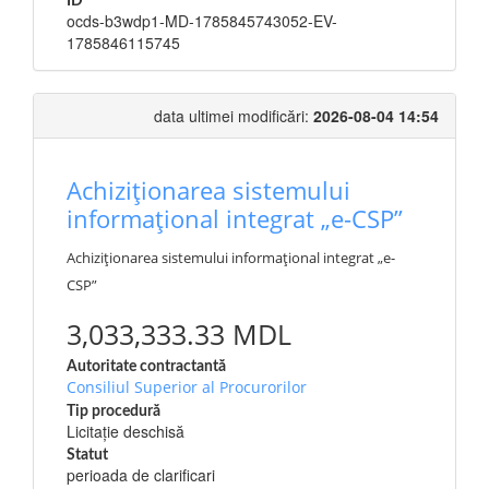
ID
ocds-b3wdp1-MD-1785845743052-EV-
1785846115745
data ultimei modificări:
2026-08-04 14:54
Achiziționarea sistemului
informațional integrat „e-CSP”
Achiziționarea sistemului informațional integrat „e-
CSP”
3,033,333.33 MDL
Autoritate contractantă
Consiliul Superior al Procurorilor
Tip procedură
Licitație deschisă
Statut
perioada de clarificari