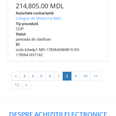
214,805.00 MDL
Autoritate contractantă
Colegiul de Medicina Balti
Tip procedură
COP
Statut
perioada de clarificari
ID
ocds-b3wdp1-MD-1785840969815-EV-
1785841637162
«
3
4
5
6
7
8
9
10
11
12
»
DESPRE ACHIZIȚII ELECTRONICE